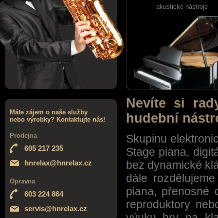
akustické nástroje
Nevíte si ra
Máte zájem o naše služby
hudební nástro
nebo výrobky? Kontaktujte nás!
Prodejna
Skupinu elektroni
605 217 235
Stage piana, digit
hnrelax@hnrelax.cz
bez dynamické klá
dále rozdělujeme
Opravna
piana, přenosné d
603 224 864
reproduktory nebo
servis@hnrelax.cz
výuku hry na kla