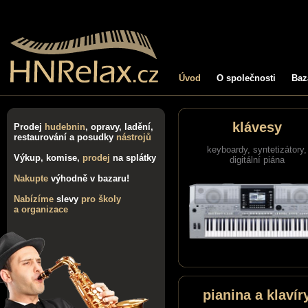
Úvod
O společnosti
Baz
klávesy
Prodej
hudebnin
, opravy, ladění,
restaurování a posudky
nástrojů
keyboardy, syntetizátory,
Výkup, komise,
prodej
na splátky
digitální piána
Nakupte
výhodně v bazaru!
Nabízíme
slevy
pro školy
a organizace
pianina a klavír